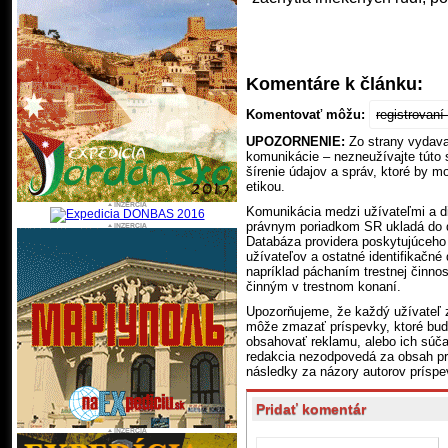
Komentáre k článku:
Komentovať môžu:
registrovan
UPOZORNENIE:
Zo strany vydavat
komunikácie – nezneužívajte túto
šírenie údajov a správ, ktoré by m
etikou.
Komunikácia medzi užívateľmi a di
právnym poriadkom SR ukladá do da
Databáza providera poskytujúceho 
užívateľov a ostatné identifikačné
napríklad páchaním trestnej činnos
činným v trestnom konaní.
Upozorňujeme, že každý užívateľ 
môže zmazať príspevky, ktoré budú
obsahovať reklamu, alebo ich súč
redakcia nezodpovedá za obsah pr
následky za názory autorov príspe
Pridať komentár