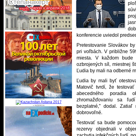
plo
súv
pro
jas
dob
konferencie uviedol predse
Pretestovanie Slovákov by
pri voľbách. V približne 5
miesta. V každom bude as
ozbrojených síl, miestnej št
Ľudia by mali na odberné m
Ľudia by mali byť otestov
Matovič tvrdí, že testov
abecedného poradia o
zhromažďovaniu sa ľud
bezplatné,” dodal. Zatia
dobrovoľné.
Testovať sa bude pomocou 
rezervy objednali v obj
zachytia infekčných ľudí, p