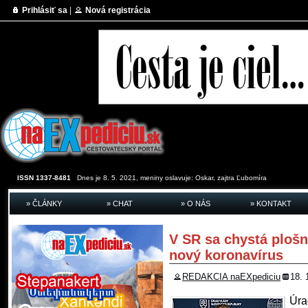
Prihlásiť sa
|
Nová registrácia
ISSN 1337-8481
Dnes je 8. 5. 2021, meniny oslavuje:
Oskar, zajtra
Ľubomíra
» ČLÁNKY
» CHAT
» O NÁS
» KONTAKT
V SR sa chystá plošn
nový koronavírus
REDAKCIA naEXpediciu
18. 
Úra