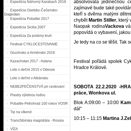
absolvovala jedinečnou c
Expedícia Náhorný Karabach 2018
zajímavé bude také povídán
Expedícia Osetsko-Čečensko-
kteří s dvěma malými dětmi
Dagestan
Expedícia Pobaltie 2017
chybět
Martin Stiller
, který
Naopak rodina
Vackova
vá
Expedicia Sicilia 2007
popovídá o vybavení, jakou
Expedícia Za polárny kruh
Je tedy na co se těšit. Tak s
Festival CYKLOCESTOVANIE
Gruzínsko a Arménsko 2016
Festival pořádá spolek Cy
Kazachstan 2017 - Astana
Hradce Králové.
Leto s deťmi 2015 v Odesse
Leto s deťmi v Albánsku
SOBOTA 22.2.2020 -
HRA
NEBEZPEČENSTVÁ pri cestovaní
práce, Wonkova ul.
Plavby výletnou loďou
Blok A:09:00 – 10:00
Kami
Pobaltie-Petrohrad 100 rokov VOSR
dál“
Tip na víkend
10:15 – 11:15
Martina J.Ze
TransSibírska magistrála - Rossia
VÍZA