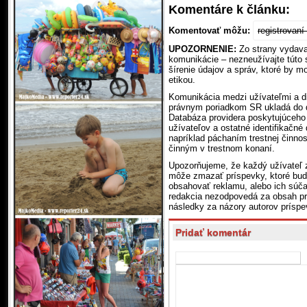
Komentáre k článku:
Komentovať môžu:
registrovan
UPOZORNENIE:
Zo strany vydavat
komunikácie – nezneužívajte túto
šírenie údajov a správ, ktoré by m
etikou.
Komunikácia medzi užívateľmi a di
právnym poriadkom SR ukladá do da
Databáza providera poskytujúceho 
užívateľov a ostatné identifikačné
napríklad páchaním trestnej činnos
činným v trestnom konaní.
Upozorňujeme, že každý užívateľ 
môže zmazať príspevky, ktoré budú
obsahovať reklamu, alebo ich súč
redakcia nezodpovedá za obsah pr
následky za názory autorov príspe
Pridať komentár