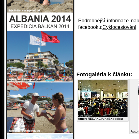
Podrobnější informace na
facebooku:
Cyklocestování
Fotogaléria k článku:
Autor:
REDAKCIA naEXpediciu
Autor