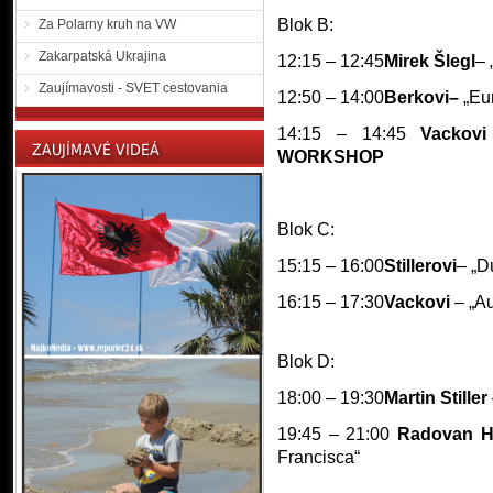
Blok B:
Za Polarny kruh na VW
Zakarpatská Ukrajina
12:15 – 12:45
Mirek Šlegl
– 
Zaujímavosti - SVET cestovania
12:50 – 14:00
Berkovi
–
„Eu
14:15 – 14:45
Vackov
WORKSHOP
Blok C:
15:15 – 16:00
Stillerovi
– „D
16:15 – 17:30
Vackovi
– „Au
Blok D:
18:00 – 19:30
Martin Stiller
19:45 – 21:00
Radovan
H
Francisca“