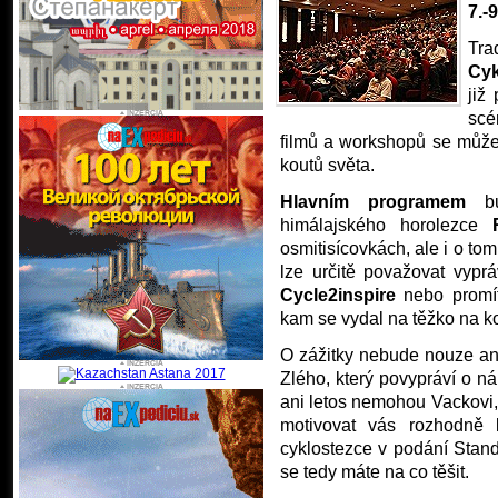
7.-
Tra
Cyk
již
scé
filmů a workshopů se můžet
koutů světa.
Hlavním programem
bud
himálajského horolezce
R
osmitisícovkách, ale i o tom
lze určitě považovat vyprá
Cycle2inspire
nebo promí
kam se vydal na těžko na ko
O zážitky nebude nouze an
Zlého, který povypráví o ná
ani letos nemohou Vackovi, 
motivovat vás rozhodně 
cyklostezce v podání Stan
se tedy máte na co těšit.