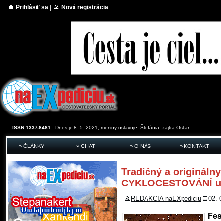
Prihlásiť sa
|
Nová registrácia
ISSN 1337-8481
Dnes je 8. 5. 2021, meniny oslavuje:
Štefánia, zajtra
Oskar
» ČLÁNKY
» CHAT
» O NÁS
» KONTAKT
Tradičný a originálny
CYKLOCESTOVÁNÍ už 
REDAKCIA naEXpediciu
02. 
Fe