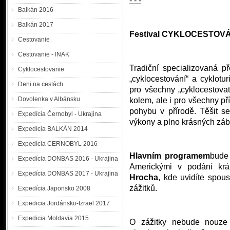
- - -
Balkán 2016
Balkán 2017
Festival CYKLOCESTOVÁ
Cestovanie
Cestovanie - INAK
Tradiční specializovaná p
Cyklocestovanie
„cyklocestování“ a cyklotu
Deni na cestách
pro všechny „cyklocestovate
Dovolenka v Albánsku
kolem, ale i pro všechny př
pohybu v přírodě. Těšit s
Expedícia Černobyl - Ukrajina
výkony a plno krásných záb
Expedícia BALKÁN 2014
Expedícia CERNOBYL 2016
Hlavním programem
bude
Expedícia DONBAS 2016 - Ukrajina
Americkými v podání krá
Expedícia DONBAS 2017 - Ukrajina
Hrocha
, kde uvidíte spous
zážitků.
Expedícia Japonsko 2008
Expedicia Jordánsko-Izrael 2017
Expedicia Moldavia 2015
O zážitky nebude nouz