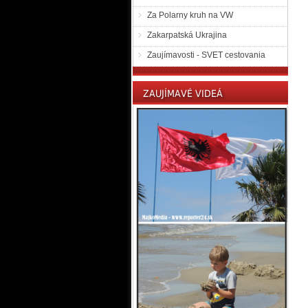
Za Polarny kruh na VW
Zakarpatská Ukrajina
Zaujímavosti - SVET cestovania