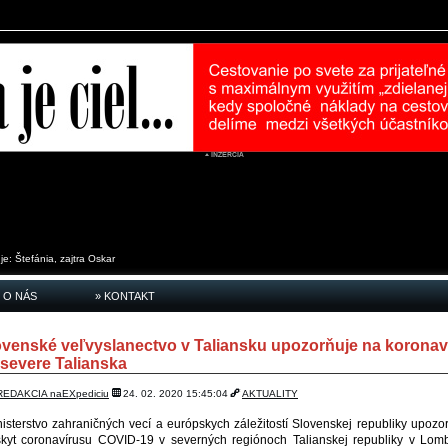
je:
Štefánia, zajtra
Oskar
 O NÁS
» KONTAKT
ovenské veľvyslanectvo v Taliansku upozorňuje na koronav
 severe Talianska
REDAKCIA naEXpediciu
24. 02. 2020 15:45:04
AKTUALITY
isterstvo zahraničných vecí a európskych záležitostí Slovenskej republiky upozo
skyt coronavírusu COVID-19 v severných regiónoch Talianskej republiky v Lom