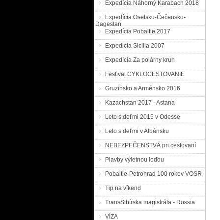
Expedícia Náhorný Karabach 2018
Expedícia Osetsko-Čečensko-
Dagestan
Expedícia Pobaltie 2017
Expedicia Sicilia 2007
Expedícia Za polárny kruh
Festival CYKLOCESTOVANIE
Gruzínsko a Arménsko 2016
Kazachstan 2017 - Astana
Leto s deťmi 2015 v Odesse
Leto s deťmi v Albánsku
NEBEZPEČENSTVÁ pri cestovaní
Plavby výletnou loďou
Pobaltie-Petrohrad 100 rokov VOSR
Tip na víkend
TransSibírska magistrála - Rossia
VÍZA