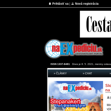
Prihlásiť sa
|
Nová registrácia
ISSN 1337-8481
Dnes je 8. 5. 2021, meniny oslavu
» ČLÁNKY
» CHAT
»
Sl
na
Min
vý