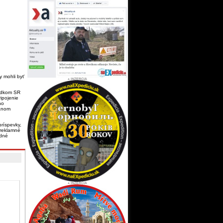
y mohli byť
iadkom SR
ipojenie
ho
gánom
ríspevky,
 reklamné
adné