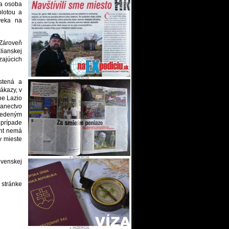
ia osoba
plotou a
veka na
 Zároveň
alianskej
zajúcich
stená a
ákazy, v
ne Lazio
lanectvo
uvedeným
 prípade
ent nemá
v mieste
ovenskej
 stránke