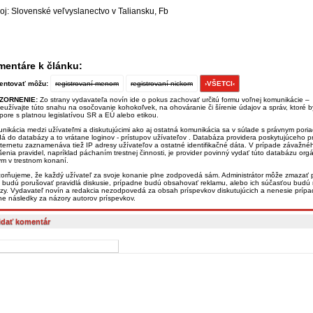
oj: Slovenské veľvyslanectvo v Taliansku, Fb
entáre k článku:
ntovať môžu:
registrovaní menom
registrovaní nickom
›VŠETCI‹
ZORNENIE:
Zo strany vydavateľa novín ide o pokus zachovať určitú formu voľnej komunikácie –
eužívajte túto snahu na osočovanie kohokoľvek, na ohováranie či šírenie údajov a správ, ktoré b
zpore s platnou legislatívou SR a EÚ alebo etikou.
nikácia medzi užívateľmi a diskutujúcimi ako aj ostatná komunikácia sa v súlade s právnym por
dá do databázy a to vrátane loginov - prístupov užívateľov . Databáza providera poskytujúceho pr
nternetu zaznamenáva tiež IP adresy užívateľov a ostatné identifikačné dáta. V prípade závažné
šenia pravidel, napríklad páchaním trestnej činnosti, je provider povinný vydať túto databázu or
ým v trestnom konaní.
orňujeme, že každý užívateľ za svoje konanie plne zodpovedá sám. Administrátor môže zmazať p
é budú porušovať pravidlá diskusie, prípadne budú obsahovať reklamu, alebo ich súčasťou budú
zy. Vydavateľ novín a redakcia nezodpovedá za obsah príspevkov diskutujúcich a nenesie príp
ne následky za názory autorov príspevkov.
idať komentár