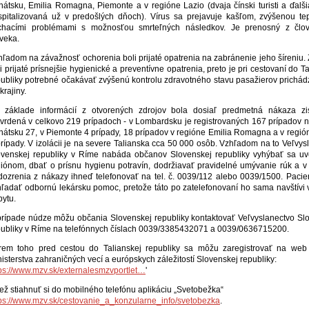
nátsku, Emilia Romagna, Piemonte a v regióne Lazio (dvaja čínski turisti a ďalš
spitalizovaná už v predošlých dňoch). Vírus sa prejavuje kašľom, zvýšenou te
chacími problémami s možnosťou smrteľných následkov. Je prenosn
ý z člo
veka.
ľadom na závažnosť ochorenia boli prijaté opatrenia na zabránenie jeho šíreniu.
i prijaté prísnejšie hygienické a preventívne opatrenia, preto je pri cestovaní do T
publiky potrebné očakávať zvýšenú kontrolu zdravotného stavu pasažierov prichád
krajiny.
 základe informácií z otvorených zdrojov bola dosiaľ predmetná nákaza zi
tvrdená v celkovo 219 prípadoch - v Lombardsku je registrovaných 167 prípadov n
nátsku 27, v Piemonte 4 prípady, 18 prípadov v regióne Emilia Romagna a v regió
rípady. V izolácii je na severe Talianska cca 50 000 osôb. Vzhľadom na to Veľvys
ovenskej republiky v Ríme nabáda občanov Slovenskej republiky vyhýbať sa 
giónom, dbať o prísnu hygienu potravín, dodržiavať pravidelné umývanie rúk a v
dozrenia z nákazy ihneď telefonovať na tel. č. 0039/112 alebo 0039/1500. Paci
hľadať odbornú lekársku pomoc, pretože táto po zatelefonovaní ho sama navštívi 
bytu.
prípade núdze môžu občania Slovenskej republiky kontaktovať Veľvyslanectvo Sl
publiky v Ríme na telefónnych číslach 0039/3385432071 a 0039/0636715200.
rem toho pred cestou do Talianskej republiky sa môžu zaregistrovať na web
isterstva zahraničných vecí a európskych záležitostí Slovenskej republiky:
tps://www.mzv.sk/externalesmzvportlet…
'
iež stiahnuť si do mobilného telefónu aplikáciu „Svetobežka“
tps://www.mzv.sk/cestovanie_a_konzularne_info/svetobezka
.