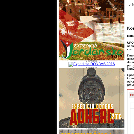
zdr
Kom
Kome
UPO
nezn
v ro
Komu
ukla
do i
poru
činn
Upoz
ktor
odka
práv
Pr