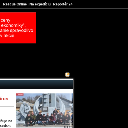
Rescue Online
|
Na expedíciu
|
Reportér 24
írus
rňuje na
bardsku,