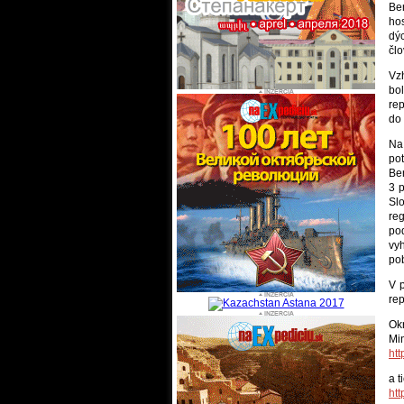
Be
ho
dý
člo
Vzh
bol
re
do 
Na
po
Be
3 p
Sl
re
po
vy
po
V 
re
Ok
Min
ht
a t
ht