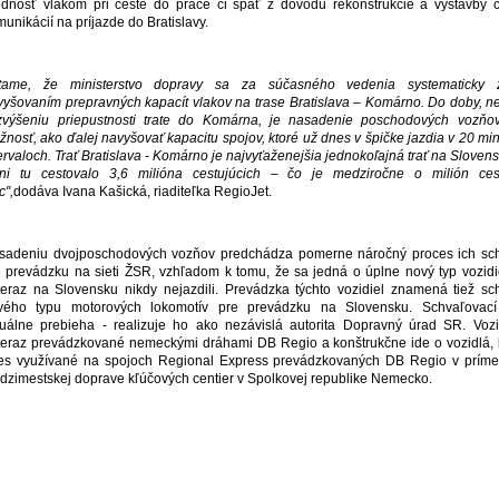
ednosť vlakom pri ceste do práce či späť z dôvodu rekonštrukcie a výstavby 
unikácií na príjazde do Bratislavy.
ítame, že ministerstvo dopravy sa za súčasného vedenia systematicky 
vyšovaním prepravných kapacít vlakov na trase Bratislava – Komárno. Do doby, n
zvýšeniu priepustnosti trate do Komárna, je nasadenie poschodových vozňov
nosť, ako ďalej navyšovať kapacitu spojov, ktoré už dnes v špičke jazdia v 20 mi
ervaloch. Trať Bratislava - Komárno je najvyťaženejšia jednokoľajná trať na Slovens
ani tu cestovalo 3,6 milióna cestujúcich – čo je medziročne o milión cest
c",
dodáva Ivana Kašická, riaditeľka RegioJet.
sadeniu dvojposchodových vozňov predchádza pomerne náročný proces ich sch
e prevádzku na sieti ŽSR, vzhľadom k tomu, že sa jedná o úplne nový typ vozidie
teraz na Slovensku nikdy nejazdili. Prevádzka týchto vozidiel znamená tiež sc
vého typu motorových lokomotív pre prevádzku na Slovensku. Schvaľovací
tuálne prebieha - realizuje ho ako nezávislá autorita Dopravný úrad SR. Vozi
teraz prevádzkované nemeckými dráhami DB Regio a konštrukčne ide o vozidlá, 
es využívané na spojoch Regional Express prevádzkovaných DB Regio v príme
dzimestskej doprave kľúčových centier v Spolkovej republike Nemecko.