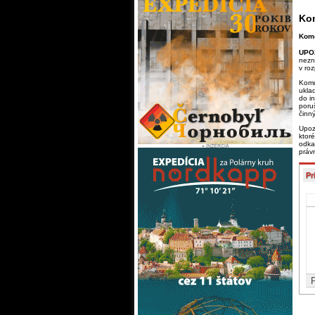
Kom
Kome
UPO
nezn
v ro
Komu
ukla
do i
poru
činn
Upoz
ktor
odka
práv
Pr