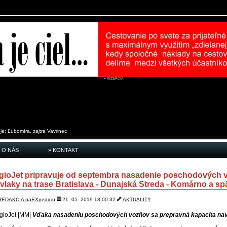
je:
Ľubomíra, zajtra
Vavrinec
 O NÁS
» KONTAKT
gioJet pripravuje od septembra nasadenie poschodových 
 vlaky na trase Bratislava - Dunajská Streda - Komárno a sp
REDAKCIA naEXpediciu
21. 05. 2019 18:00:32
AKTUALITY
gioJet |MM|
Vďaka nasadeniu poschodových vozňov sa prepravná kapacita na