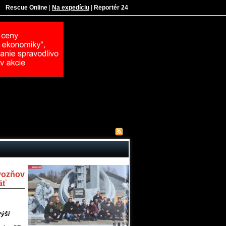
Rescue Online
|
Na expedíciu
|
Reportér 24
vozňov
äť
výši