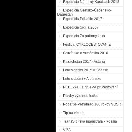
Expedícia Náhorný Karabach 2018
Expedícia Osetsko-Čečensko-
Dagestan
Expedícia Pobaltie 2017
Expedicia Sicilia 2007
Expedícia Za polárny kruh
Festival CYKLOCESTOVANIE
Gruzínsko a Arménsko 2016
Kazachstan 2017 - Astana
Leto s deťmi 2015 v Odesse
Leto s deťmi v Albánsku
NEBEZPEČENSTVÁ pri cestovaní
Plavby výletnou loďou
Pobaltie-Petrohrad 100 rokov VOSR
Tip na víkend
TransSibírska magistrála - Rossia
VÍZA