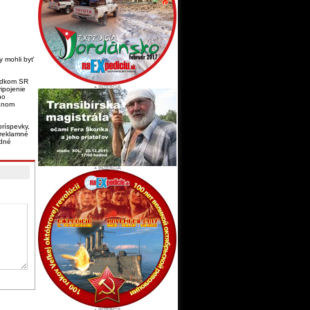
y mohli byť
iadkom SR
ipojenie
ho
gánom
ríspevky,
 reklamné
adné