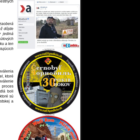
cestných
zaoberá
ež dôjde
 jediná
nútových
ku a len
ujúcich
válenia
l, ktoré
hválenie
 proces
dlá boli
ktoré sú
stskej a