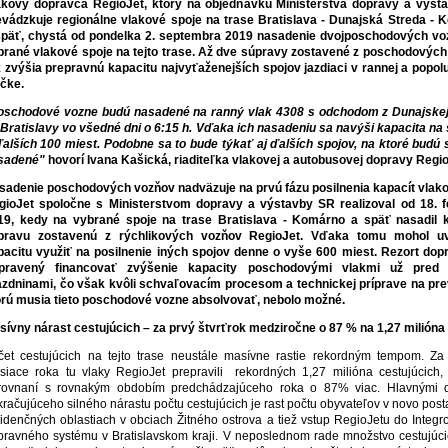
akový dopravca RegioJet, ktorý na objednávku Ministerstva dopravy a výst
evádzkuje regionálne vlakové spoje na trase Bratislava - Dunajská Streda -
späť, chystá od pondelka 2. septembra 2019 nasadenie dvojposchodových vo
brané vlakové spoje na tejto trase. Až dve súpravy zostavené z poschodovýc
k zvýšia prepravnú kapacitu najvyťaženejších spojov jazdiaci v rannej a popol
ičke.
oschodové vozne budú nasadené na ranný vlak 4308 s odchodom z Dunajskej
 Bratislavy vo všedné dni o 6:15 h. Vďaka ich nasadeniu sa navýši kapacita na
ďalších 100 miest. Podobne sa to bude týkať aj ďalších spojov, na ktoré budú
sadené"
hovorí Ivana Kašická, riaditeľka vlakovej a autobusovej dopravy Regio
sadenie poschodových vozňov nadväzuje na prvú fázu posilnenia kapacít vlako
gioJet spoločne s Ministerstvom dopravy a výstavby SR realizoval od 18. f
19, kedy na vybrané spoje na trase Bratislava - Komárno a späť nasadil k
pravu zostavenú z rýchlikových vozňov RegioJet. Vďaka tomu mohol u
pacitu využiť na posilnenie iných spojov denne o vyše 600 miest. Rezort dop
ipravený financovať zvýšenie kapacity poschodovými vlakmi už pred 
ázdninami, čo však kvôli schvaľovacím procesom a technickej príprave na pr
orú musia tieto poschodové vozne absolvovať, nebolo možné.
sívny nárast cestujúcich – za prvý štvrťrok medziročne o 87 % na 1,27 milióna
čet cestujúcich na tejto trase neustále masívne rastie rekordným tempom. Za 
siace roka tu vlaky RegioJet prepravili rekordných 1,27 milióna cestujúcich,
rovnaní s rovnakým obdobím predchádzajúceho roka o 87% viac. Hlavnými 
račujúceho silného nárastu počtu cestujúcich je rast počtu obyvateľov v novo pos
zidenčných oblastiach v obciach Žitného ostrova a tiež vstup RegioJetu do Integ
pravného systému v Bratislavskom kraji. V neposlednom rade množstvo cestujúc