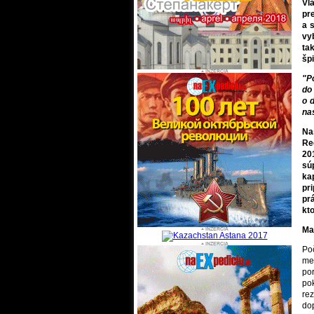
Vl
pr
a 
vy
ta
šp
"P
do
o 
na
Na
Re
20
sú
ka
pr
pr
kt
Ma
Po
me
po
pok
re
do