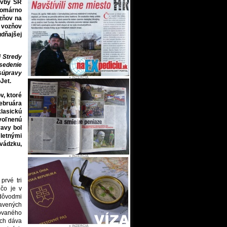
avby SR
 Komárno
zňov na
h vozňov
udňajšej
 Stredy
 sedenie
 súpravy
Jet.
v, ktoré
ebruára
lasickú
voľnenú
ravy bol
letnými
evádzku,
prvé tri
 čo je v
dôvodmi
tavených
rovaného
ich dáva