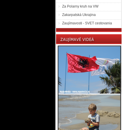
Za Polarny kruh na VW
Zakarpatská Ukrajina
Zaujímavosti - SVET cestovania