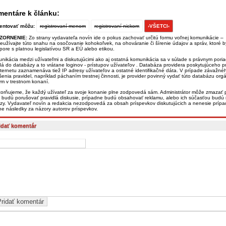
entáre k článku:
ntovať môžu:
registrovaní menom
registrovaní nickom
›VŠETCI‹
ZORNENIE:
Zo strany vydavateľa novín ide o pokus zachovať určitú formu voľnej komunikácie –
eužívajte túto snahu na osočovanie kohokoľvek, na ohováranie či šírenie údajov a správ, ktoré b
zpore s platnou legislatívou SR a EÚ alebo etikou.
nikácia medzi užívateľmi a diskutujúcimi ako aj ostatná komunikácia sa v súlade s právnym por
dá do databázy a to vrátane loginov - prístupov užívateľov . Databáza providera poskytujúceho pr
nternetu zaznamenáva tiež IP adresy užívateľov a ostatné identifikačné dáta. V prípade závažné
šenia pravidel, napríklad páchaním trestnej činnosti, je provider povinný vydať túto databázu or
ým v trestnom konaní.
orňujeme, že každý užívateľ za svoje konanie plne zodpovedá sám. Administrátor môže zmazať p
é budú porušovať pravidlá diskusie, prípadne budú obsahovať reklamu, alebo ich súčasťou budú
zy. Vydavateľ novín a redakcia nezodpovedá za obsah príspevkov diskutujúcich a nenesie príp
ne následky za názory autorov príspevkov.
idať komentár