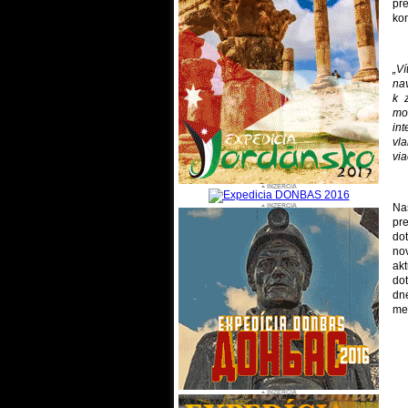
pr
kom
„V
na
k 
mož
int
vl
via
Na
pr
do
no
ak
do
dn
me