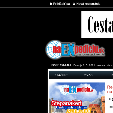
Prihlásiť sa
|
Nová registrácia
ISSN 1337-8481
Dnes je 8. 5. 2021, meniny oslavu
» ČLÁNKY
» CHAT
»
Re
na
Re