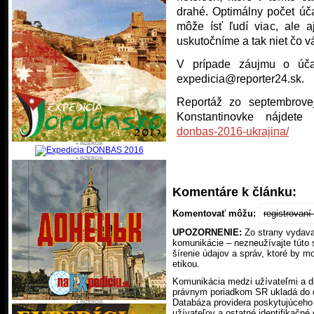
drahé. Optimálny počet úč
môže ísť ľudí viac, ale a
uskutočníme a tak niet čo v
V prípade záujmu o účas
expedicia@reporter24.sk.
Reportáž zo septembro
Konstantinovke nájde
donbas-2016-ukrajina/
Komentáre k článku:
Komentovať môžu:
registrovan
UPOZORNENIE:
Zo strany vydavat
komunikácie – nezneužívajte túto
šírenie údajov a správ, ktoré by m
etikou.
Komunikácia medzi užívateľmi a di
právnym poriadkom SR ukladá do da
Databáza providera poskytujúceho 
užívateľov a ostatné identifikačné