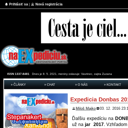
Prihlásiť sa
|
Nová registrácia
ISSN 1337-8481
Dnes je 8. 5. 2021, meniny oslavuje:
Vavrinec, zajtra
Zuzana
» ČLÁNKY
» CHAT
» O NÁS
» KONTAKT
Expedicia Donbas 20
Miloš Majko
03. 12. 2016 23:
Ďalšiu expedíciu na
DON
už na
jar 2017
. Vzhľadom 