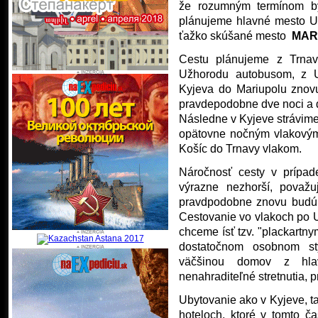
že rozumným termínom by 
plánujeme hlavné mesto 
ťažko skúšané mesto
MARI
Cestu plánujeme z Trna
Užhorodu autobusom, z 
Kyjeva do Mariupolu znov
pravdepodobne dve noci a 
Následne v Kyjeve strávime
opätovne nočným vlakový
Košíc do Trnavy vlakom.
Náročnosť cesty v prípad
výrazne nezhorší, považ
pravdpodobne znovu budú š
Cestovanie vo vlakoch po 
chceme ísť tzv. "plackartny
dostatočnom osobnom st
väčšinou domov z hla
nenahraditeľné stretnutia, p
Ubytovanie ako v Kyjeve, ta
hoteloch, ktoré v tomto č